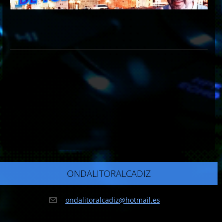
ONDALITORALCADIZ
ondalito
ralcadiz
@hotmail
.es